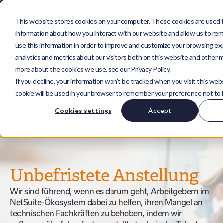
This website stores cookies on your computer. These cookies are used t
information about how you interact with our website and allow us to r
use this information in order to improve and customize your browsing ex
analytics and metrics about our visitors both on this website and other m
more about the cookies we use, see our Privacy Policy.
If you decline, your information won’t be tracked when you visit this webs
cookie will be used in your browser to remember your preference not to 
Home
|
Arbeitgeber
|
Dauerhaft
Cookies settings
Accept
Unbefristete Anstellung
Wir sind führend, wenn es darum geht, Arbeitgebern im
NetSuite-Ökosystem dabei zu helfen, ihren Mangel an
technischen Fachkräften zu beheben, indem wir