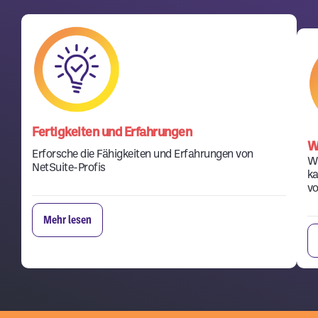
Fertigkeiten und Erfahrungen
W
Erforsche die Fähigkeiten und Erfahrungen von
Wi
NetSuite-Profis
ka
vo
Mehr lesen