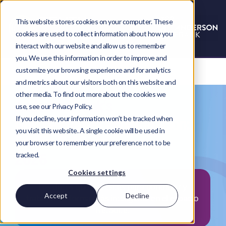
This website stores cookies on your computer. These
cookies are used to collect information about how you
interact with our website and allow us to remember
you. We use this information in order to improve and
customize your browsing experience and for analytics
and metrics about our visitors both on this website and
other media. To find out more about the cookies we
Anderson Frank's
use, see our Privacy Policy.
If you decline, your information won’t be tracked when
Guía de empleo y contratación:
you visit this website. A single cookie will be used in
Edición NetSuite
your browser to remember your preference not to be
tracked.
2026
Cookies settings
Los datos que necesitas para contratar y
Accept
Decline
trabajar de forma más inteligente en el espacio
NetSuite.