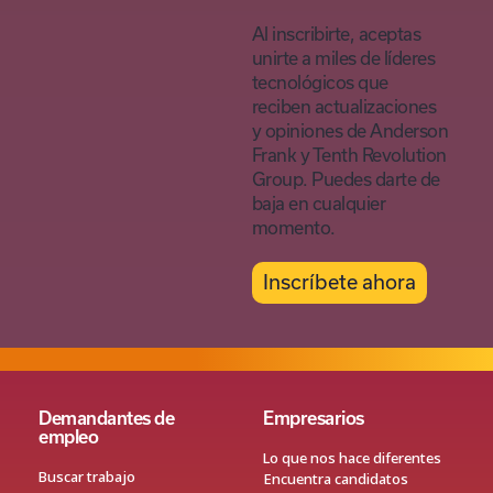
Al inscribirte, aceptas
unirte a miles de líderes
tecnológicos que
reciben actualizaciones
y opiniones de Anderson
Frank y Tenth Revolution
Group. Puedes darte de
baja en cualquier
momento.
Inscríbete ahora
Demandantes de
Empresarios
empleo
Lo que nos hace diferentes
Buscar trabajo
Encuentra candidatos