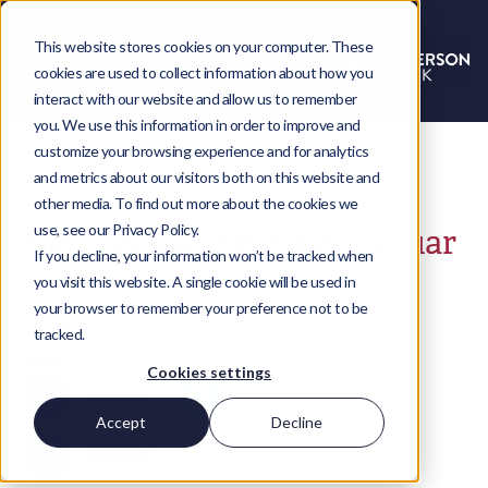
This website stores cookies on your computer. These
cookies are used to collect information about how you
interact with our website and allow us to remember
you. We use this information in order to improve and
customize your browsing experience and for analytics
and metrics about our visitors both on this website and
other media. To find out more about the cookies we
use, see our Privacy Policy.
Netsuite Nachrichten: Januar
If you decline, your information won’t be tracked when
2017
you visit this website. A single cookie will be used in
your browser to remember your preference not to be
Stephen Silver
tracked.
Teilen
Cookies settings
LinkedIn
Twitter
Accept
Decline
Facebook