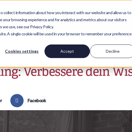
 collect information about how you interact with our website and allow us to
 your browsing experience and for analytics and metrics about our visitors
 we use, see our Privacy Policy.
bsite. A single cookie will be used in your browser to remember your preference
geber
Einblicke
Karriere
Cookies settings
Accept
Decline
ing: Verbessere dein Wi
r
Facebook