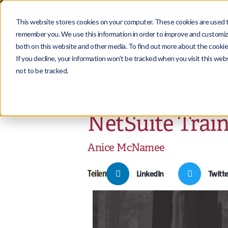
This website stores cookies on your computer. These cookies are used to
remember you. We use this information in order to improve and customize
both on this website and other media. To find out more about the cookies
If you decline, your information won’t be tracked when you visit this we
not to be tracked.
Arbeitssuchende
Arbeit
NetSuite Train
Anice McNamee
Teilen
LinkedIn
Twitte