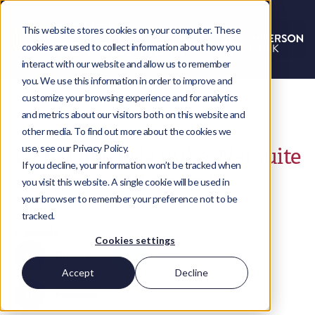
This website stores cookies on your computer. These
cookies are used to collect information about how you
interact with our website and allow us to remember
you. We use this information in order to improve and
customize your browsing experience and for analytics
and metrics about our visitors both on this website and
other media. To find out more about the cookies we
use, see our Privacy Policy.
La batalla de la nube: NetSuite
If you decline, your information won’t be tracked when
vs Microsoft Dynamics
you visit this website. A single cookie will be used in
your browser to remember your preference not to be
Jamie Roberts
tracked.
Comparte
Cookies settings
LinkedIn
Twitter
Accept
Decline
Facebook