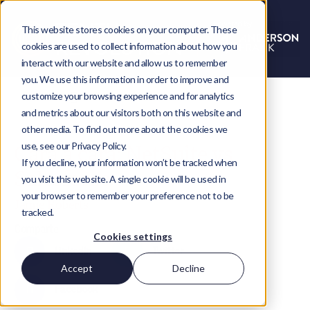
This website stores cookies on your computer. These
cookies are used to collect information about how you
interact with our website and allow us to remember
you. We use this information in order to improve and
customize your browsing experience and for analytics
and metrics about our visitors both on this website and
other media. To find out more about the cookies we
use, see our Privacy Policy.
Cara a cara: NetSuite vs
If you decline, your information won’t be tracked when
Salesforce
you visit this website. A single cookie will be used in
your browser to remember your preference not to be
Jamie Roberts
tracked.
Comparte
Cookies settings
LinkedIn
Twitter
Accept
Decline
Facebook