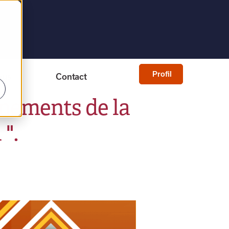
Profil
ous
Contact
gnements de la
 ".