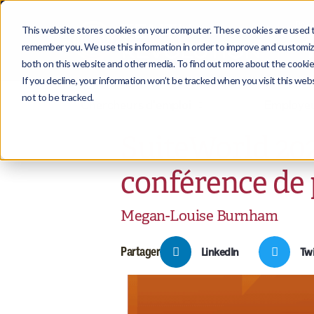
This website stores cookies on your computer. These cookies are used to
remember you. We use this information in order to improve and customize
both on this website and other media. To find out more about the cookies
If you decline, your information won’t be tracked when you visit this we
not to be tracked.
Chercheurs d'emploi
Employe
SuiteWorld 202
conférence de p
Megan-Louise Burnham
Partager
LinkedIn
Twi