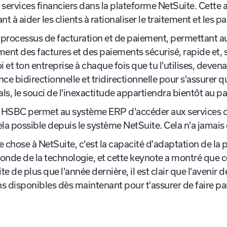
ée dernière, tu te souviendras de la présentation de
Sui
es services financiers dans la plateforme NetSuite. Cette
t à aider les clients à rationaliser le traitement et les
processus de facturation et de paiement, permettant a
ment des factures et des paiements sécurisé, rapide et, 
et ton entreprise à chaque fois que tu l'utilises, devenan
e bidirectionnelle et tridirectionnelle pour s'assurer q
vals, le souci de l'inexactitude appartiendra bientôt au p
 HSBC permet au système ERP d'accéder aux services d
ela possible depuis le système NetSuite. Cela n'a jamais 
 chose à NetSuite, c'est la capacité d'adaptation de la 
onde de la technologie, et cette keynote a montré que ce
e de plus que l'année dernière, il est clair que l'avenir
ons disponibles dès maintenant pour t'assurer de faire p