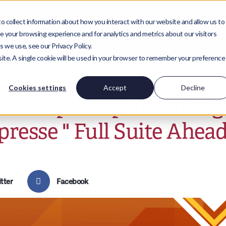
 collect information about how you interact with our website and allow us to
 your browsing experience and for analytics and metrics about our visitors
 we use, see our Privacy Policy.
bsite. A single cookie will be used in your browser to remember your preference
urs
Perspectives
Travaille pour n
Cookies settings
Accept
Decline
2 : les principaux ensei
resse " Full Suite Ahead
tter
Facebook