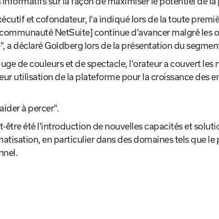
elopper ta compréhension de NetSuite, quel que soit to
informatifs sur la façon de maximiser le potentiel de l
cutif et cofondateur, l'a indiqué lors de la toute premiè
 communauté NetSuite] continue d'avancer malgré les o
e", a déclaré Goldberg lors de la présentation du segmen
uge de couleurs et de spectacle, l'orateur a couvert l
leur utilisation de la plateforme pour la croissance des en
.
aider à percer".
-être été l'introduction de nouvelles capacités et solutio
tisation, en particulier dans des domaines tels que le 
onnel.