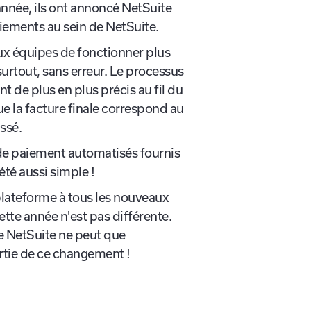
teBanking,
une initiative
 année, ils ont annoncé NetSuite
 paiements au sein de NetSuite.
ux équipes de fonctionner plus
surtout, sans erreur. Le processus
t de plus en plus précis au fil du
ue la facture finale correspond au
assé.
e paiement automatisés fournis
été aussi simple !
plateforme à tous les nouveaux
tte année n'est pas différente.
 de NetSuite ne peut que
artie de ce changement !