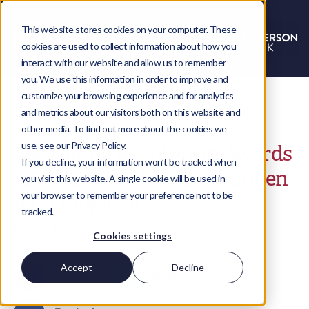
This website stores cookies on your computer. These
cookies are used to collect information about how you
interact with our website and allow us to remember
you. We use this information in order to improve and
customize your browsing experience and for analytics
and metrics about our visitors both on this website and
other media. To find out more about the cookies we
use, see our Privacy Policy.
Die Digital Revolution Awards
If you decline, your information won’t be tracked when
sind zurück - Nominierungen
you visit this website. A single cookie will be used in
your browser to remember your preference not to be
jetzt möglich!
tracked.
Megan-Louise Burnham
Cookies settings
Teilen
Accept
Decline
LinkedIn
Twitter