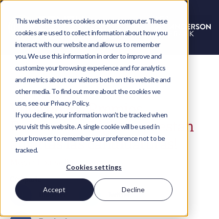
This website stores cookies on your computer. These
cookies are used to collect information about how you
interact with our website and allow us to remember
you. We use this information in order to improve and
customize your browsing experience and for analytics
and metrics about our visitors both on this website and
other media. To find out more about the cookies we
use, see our Privacy Policy.
Vuelven los Premios
If you decline, your information won’t be tracked when
Revolución Digital: ¡ya están
you visit this website. A single cookie will be used in
your browser to remember your preference not to be
abiertas las candidaturas!
tracked.
Megan-Louise Burnham
Cookies settings
Comparte
Accept
Decline
LinkedIn
Twitter