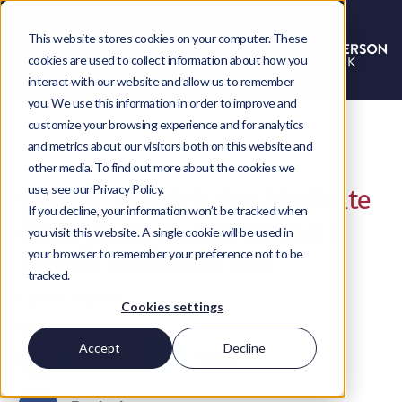
This website stores cookies on your computer. These
cookies are used to collect information about how you
interact with our website and allow us to remember
you. We use this information in order to improve and
customize your browsing experience and for analytics
and metrics about our visitors both on this website and
other media. To find out more about the cookies we
use, see our Privacy Policy.
5 Wege, wie sich das NetSuite
If you decline, your information won’t be tracked when
Ökosystem in den letzten 5
you visit this website. A single cookie will be used in
your browser to remember your preference not to be
Jahren verändert hat
tracked.
Lauren Watson
Cookies settings
Teilen
Accept
Decline
LinkedIn
Twitter