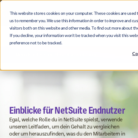
This website stores cookies on your computer. These cookies are used t
us to remember you. We use this information in order to improve and cus
visitors both on this website and other media. To find out more about the
If you decline, your information won’t be tracked when you visit this web
preference not to be tracked.
Co
Menü Karriere und Einstellungsleitfaden
Einblicke für NetSuite Endnutzer
Egal, welche Rolle du in NetSuite spielst, verwende
unseren Leitfaden, um dein Gehalt zu vergleichen
oder um herauszufinden, was du den Mitarbeitern in