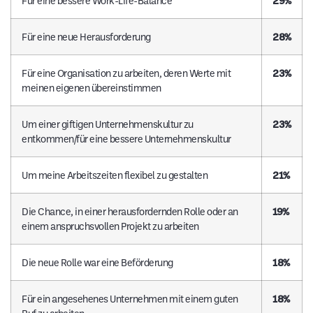
Für eine bessere Work-Life-Balance
29%
Für eine neue Herausforderung
28%
Für eine Organisation zu arbeiten, deren Werte mit
23%
meinen eigenen übereinstimmen
Um einer giftigen Unternehmenskultur zu
23%
entkommen/für eine bessere Unternehmenskultur
Um meine Arbeitszeiten flexibel zu gestalten
21%
Die Chance, in einer herausfordernden Rolle oder an
19%
einem anspruchsvollen Projekt zu arbeiten
Die neue Rolle war eine Beförderung
18%
Für ein angesehenes Unternehmen mit einem guten
18%