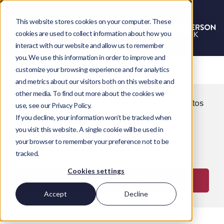
This website stores cookies on your computer. These
cookies are used to collect information about how you
interact with our website and allow us to remember
you. We use this information in order to improve and
customize your browsing experience and for analytics
and metrics about our visitors both on this website and
other media. To find out more about the cookies we
Resultados más rápidos. Recursos flexibles. Expertos
use, see our Privacy Policy.
en NetSuite.
If you decline, your information won’t be tracked when
Contratación de
you visit this website. A single cookie will be used in
your browser to remember your preference not to be
NetSuite
tracked.
Cookies settings
Ponte en contacto
Accept
Decline